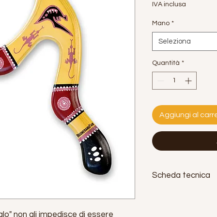
IVA inclusa
Mano
*
Seleziona
Quantità
*
Aggiungi al carre
Scheda tecnica
Et
à: 12 anni in su
Gittata:
25 metri
alo" non gli impedisce di essere
Peso:
60gr