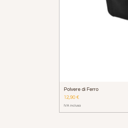
Polvere di Ferro
Prezzo
12,90 €
IVA inclusa