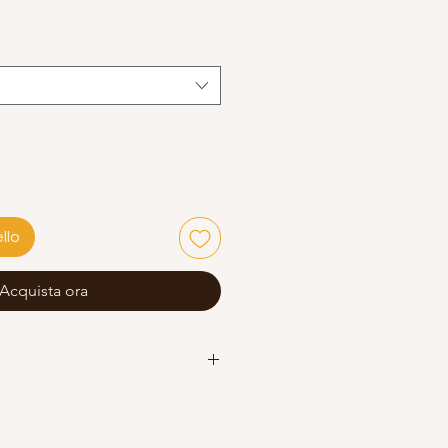
llo
Acquista ora