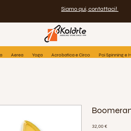
Siamo qui, contattaci!
ia
Aerea
Yoga
Acrobatica e Circo
Poi Spinning e
Boomeran
Prezzo
32,00 €