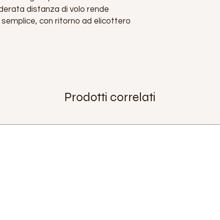
Ampiezza:
30,5cm
derata distanza di volo rende
Materiale:
Legno
emplice, con ritorno ad elicottero
Produttore:
Boomera
Prodotti correlati