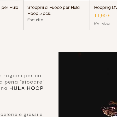
 per Hula
Stoppini di Fuoco per Hula
Hooping D
Hoop 5 pcs.
Prezzo
11,90 €
Esaurito
IVA inclusa
 ragioni per cui
la pena "giocare"
uno
HULA HOOP
 calorie e grassi e