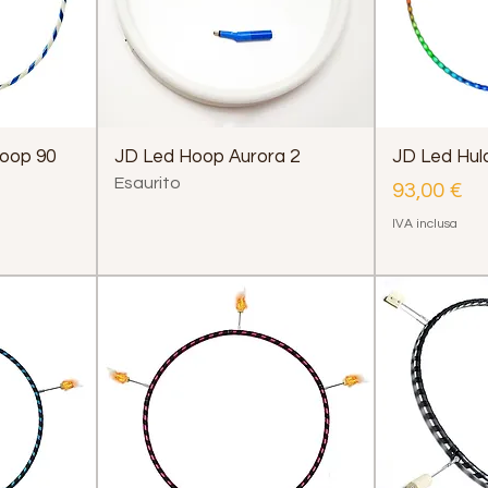
Hoop 90
JD Led Hoop Aurora 2
JD Led Hul
Esaurito
Prezzo
93,00 €
IVA inclusa