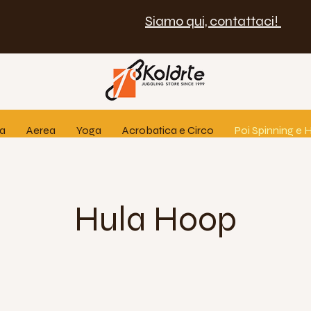
Siamo qui, contattaci!
ia
Aerea
Yoga
Acrobatica e Circo
Poi Spinning e
Hula Hoop