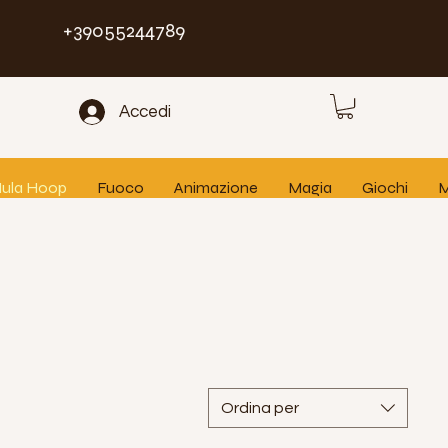
+39055244789
Accedi
 Hula Hoop
Fuoco
Animazione
Magia
Giochi
M
Ordina per