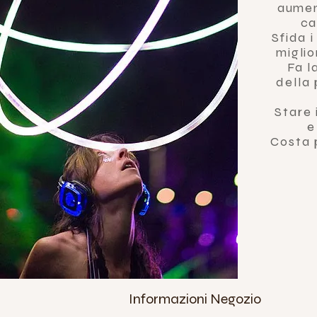
aumen
ca
Sfida 
miglio
Fa l
della 
Stare 
e
Costa 
Informazioni Negozio