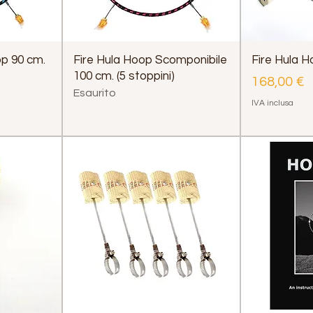
op 90 cm.
Fire Hula Hoop Scomponibile
Fire Hula 
100 cm. (5 stoppini)
Prezzo
168,00 €
Esaurito
IVA inclusa