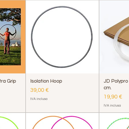
tra Grip
Isolation Hoop
JD Polypro
cm.
Prezzo
39,00 €
Prezzo
19,90 €
IVA inclusa
IVA inclusa