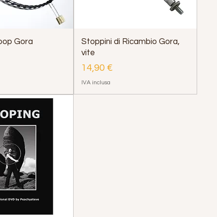
Hoop Gora
Stoppini di Ricambio Gora,
vite
Prezzo
14,90 €
IVA inclusa