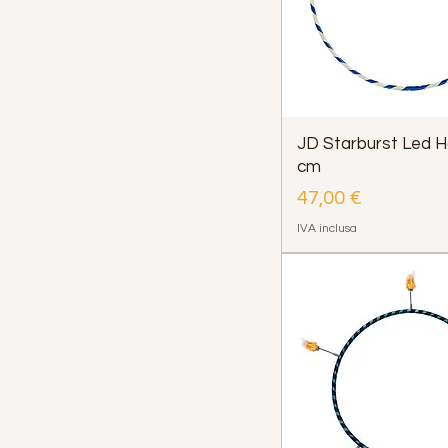
JD Starburst Led 
cm
Prezzo
47,00 €
IVA inclusa