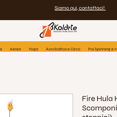
Siamo qui, contattaci!
ia
Aerea
Yoga
Acrobatica e Circo
Poi Spinning e
Fire Hula
Scomponib