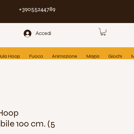
+39055244789
Accedi
 Hula Hoop
Fuoco
Animazione
Magia
Giochi
M
 Hoop
ile 100 cm. (5