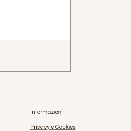
Impugnatura Clava Henry
Prezzo
12,00 €
IVA inclusa
Informazioni
Privacy e Cookies