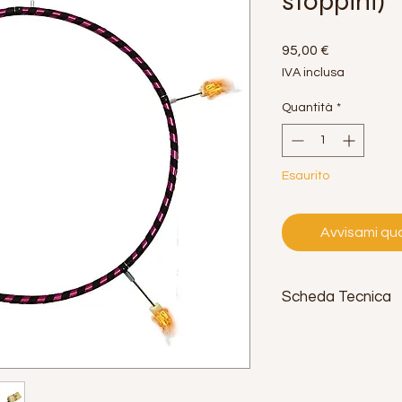
stoppini)
Prezzo
95,00 €
IVA inclusa
Quantità
*
Esaurito
Avvisami qua
Scheda Tecnica
Diametro:
100 cm
Peso:
1 kg.