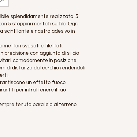
bile splendidamente realizzato. 5
on 5 stoppini montati su filo. Ogni
 scintillante e nastro adesivo in
onnettori svasati e filettati.
on precisione con aggiunta di silicio
vvitarli comodamente in posizione.
 cm di distanza dal cerchio rendendoli
erti.
garantiscono un effetto fuoco
antiti per intrattenere il tuo
 sempre tenuto parallelo al terreno