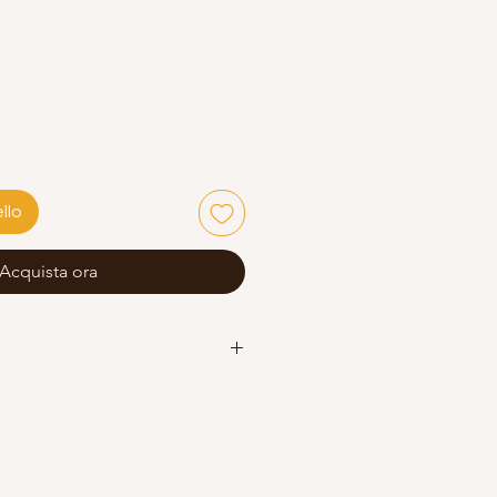
llo
Acquista ora
m
una
pcs.)