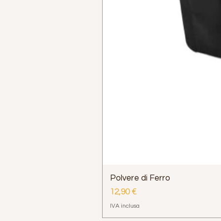
Polvere di Ferro
Prezzo
12,90 €
IVA inclusa