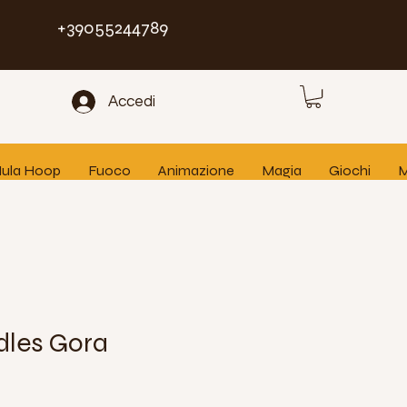
+39055244789
Accedi
 Hula Hoop
Fuoco
Animazione
Magia
Giochi
M
les Gora