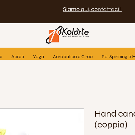
Siamo qui, contattaci!
ia
Aerea
Yoga
Acrobatica e Circo
Poi Spinning e
Hand cand
(coppia)