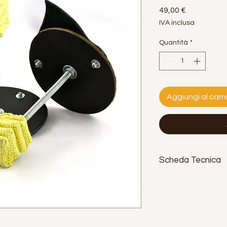
Prezzo
49,00 €
IVA inclusa
Quantità
*
Aggiungi al carre
Scheda Tecnica
Base:
90x90 mm
Altezza molla:
85 m
Peso:
100 grammi l'
Venduto in coppia (2 