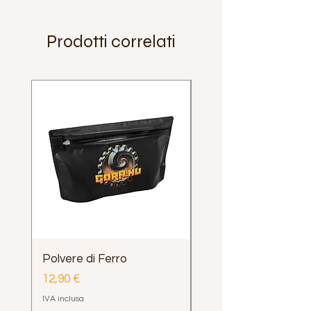
Prodotti correlati
Polvere di Ferro
Impugnatura Clava
Henrys Loop e Delph
Prezzo
12,90 €
Prezzo
12,00 €
IVA inclusa