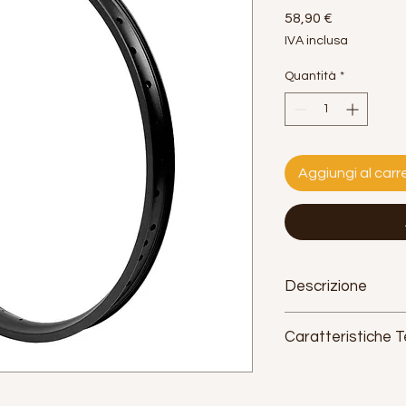
Prezzo
58,90 €
IVA inclusa
Quantità
*
Aggiungi al carre
Descrizione
Caratteristiche 
Misura (pollici):
24"
Misura (ETRTO):