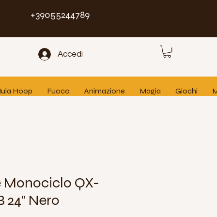
+39055244789
Accedi
 Hula Hoop
Fuoco
Animazione
Magia
Giochi
M
 Monociclo QX-
B 24" Nero