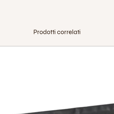
Larghezza:
45mm
Materiale:
alluminio
Numero fori:
36
Parete:
doppia cinq
Extra:
Peso:
665 g
Prodotti correlati