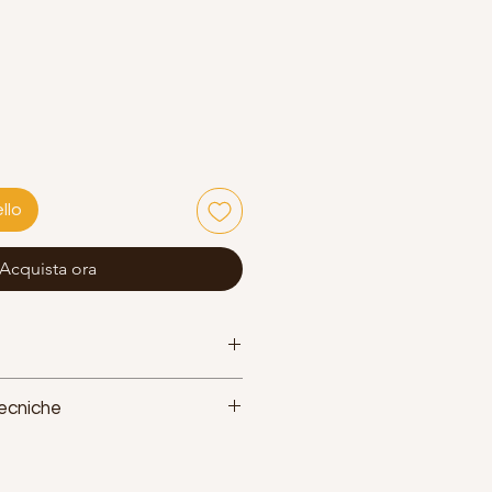
llo
Acquista ora
Tecniche