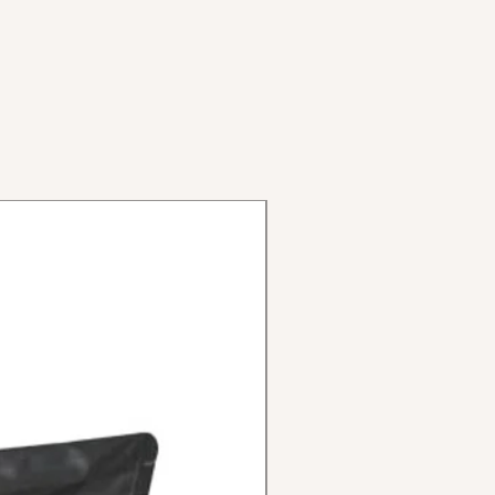
 6061
ue camere