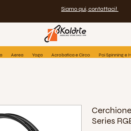
Siamo qui, contattaci!
ia
Aerea
Yoga
Acrobatica e Circo
Poi Spinning e
Cerchione
Series RG