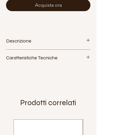
Acquista ora
Descrizione
Caratteristiche Tecniche
Diametro:
31,6 mm
Lunghezza:
50 cm
Attacco sella:
pivotale
Extra:
Adatto a selle Zero e Fusion One KH
Peso:
450 gr
Prodotti correlati