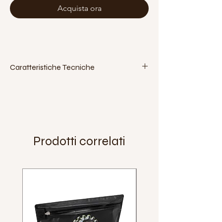
Acquista ora
Caratteristiche Tecniche
Tipo di maniglia:
con foro
Materiale:
plastica
Extra:
Peso:
78 g.
Prodotti correlati