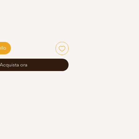
llo
Acquista ora