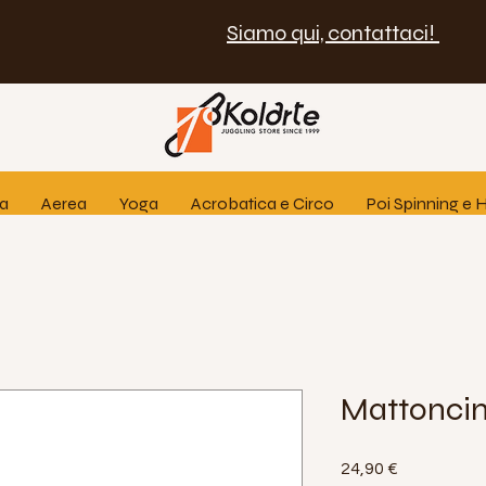
Siamo qui, contattaci!
ia
Aerea
Yoga
Acrobatica e Circo
Poi Spinning e
Mattoncin
Prezzo
24,90 €