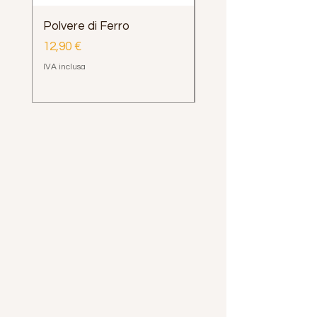
Polvere di Ferro
Impugnatura Clava
Henrys Loop e Delph
Prezzo
12,90 €
Prezzo
12,00 €
IVA inclusa
IVA inclusa