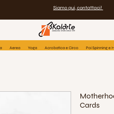
Siamo qui, contattaci!
ia
Aerea
Yoga
Acrobatica e Circo
Poi Spinning e
Motherhoo
Cards