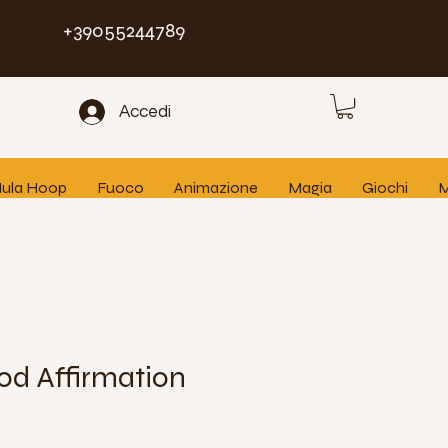
+39055244789
Accedi
 Hula Hoop
Fuoco
Animazione
Magia
Giochi
M
d Affirmation