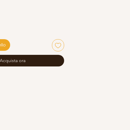
llo
Acquista ora