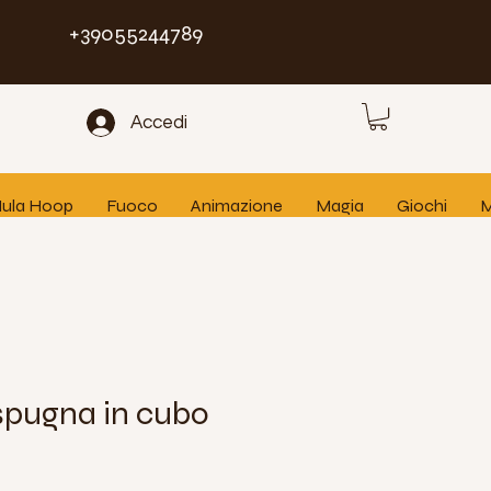
+39055244789
Accedi
 Hula Hoop
Fuoco
Animazione
Magia
Giochi
M
 spugna in cubo