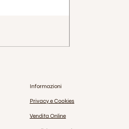
Impugnatura Clava Henry
Prezzo
12,00 €
IVA inclusa
Informazioni
Privacy e Cookies
Vendita Online