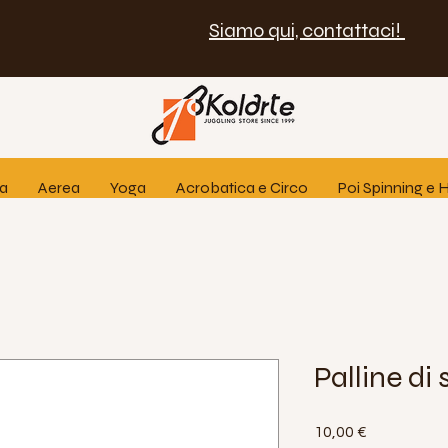
Siamo qui, contattaci!
ia
Aerea
Yoga
Acrobatica e Circo
Poi Spinning e
Palline di
Prezzo
10,00 €