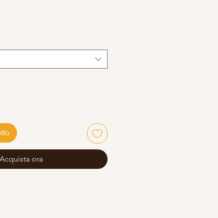
llo
Acquista ora