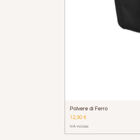
Polvere di Ferro
Prezzo
12,90 €
IVA inclusa