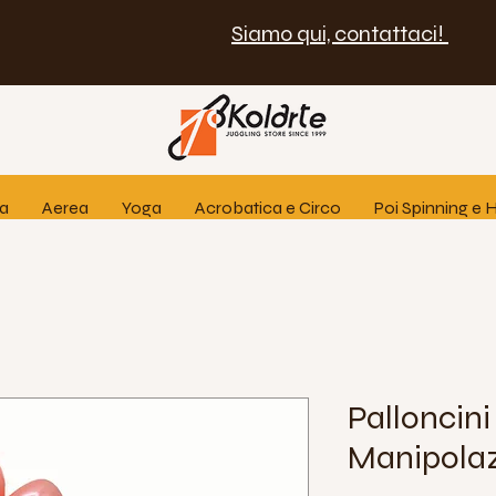
Siamo qui, contattaci!
ia
Aerea
Yoga
Acrobatica e Circo
Poi Spinning e
Palloncini
Manipola