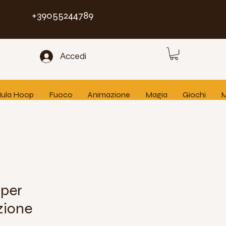
+39055244789
Accedi
 Hula Hoop
Fuoco
Animazione
Magia
Giochi
M
 per
zione