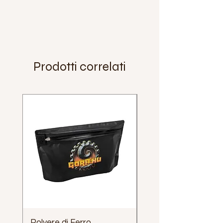
Prodotti correlati
Polvere di Ferro
Impugnatura Clava