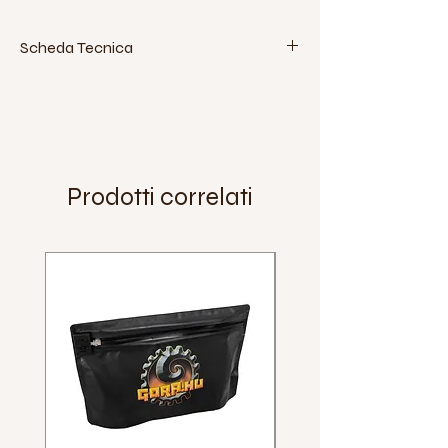
Scheda Tecnica
Verde:
da 6 a 8 anni
Giallo:
da 8 a 14 anni
Arancione:
bambini robusti e adulti di
bassa statura
Rosso:
adolescenti e adulti
Prodotti correlati