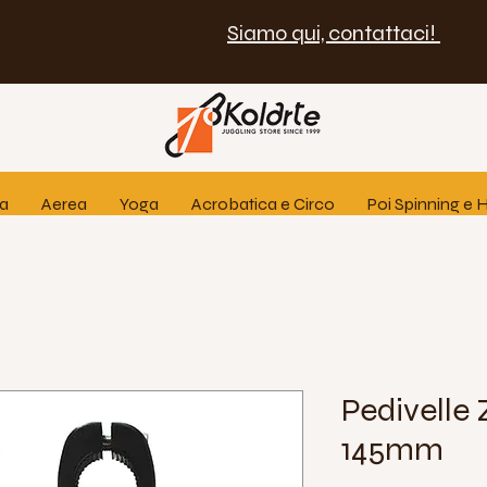
Siamo qui, contattaci!
ia
Aerea
Yoga
Acrobatica e Circo
Poi Spinning e
Pedivelle
145mm