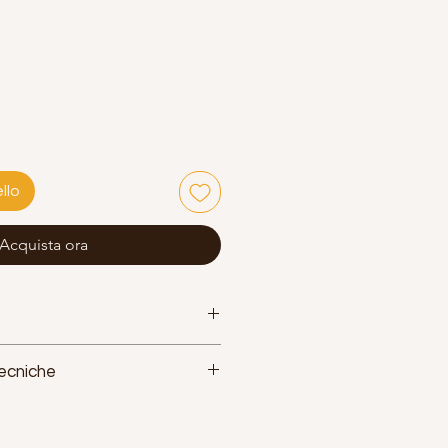
llo
Acquista ora
Tecniche
ilamellare
 7050