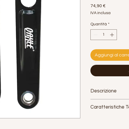
Prezzo
74,90 €
IVA inclusa
Quantità
*
Aggiungi al carre
Descrizione
Caratteristiche 
Attacco:
Q-Axle mult
Materiale:
alluminio