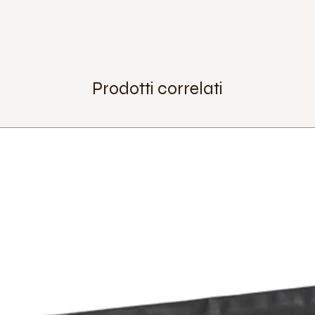
Lunghezza:
145mm
Extra:
bussola insert
Peso:
535 g (coppia)
Prodotti correlati