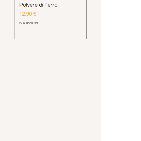
Polvere di Ferro
Impugnatura Clava
Henrys Loop e Delph
Prezzo
12,90 €
Prezzo
12,00 €
IVA inclusa
IVA inclusa