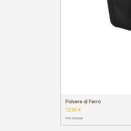
Polvere di Ferro
Prezzo
12,90 €
IVA inclusa