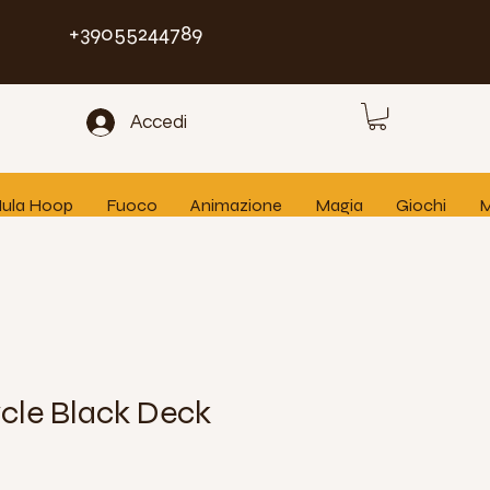
+39055244789
Accedi
 Hula Hoop
Fuoco
Animazione
Magia
Giochi
M
ycle Black Deck