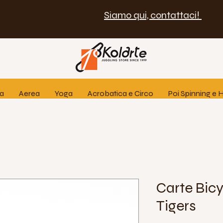
Siamo qui, contattaci!
ia
Aerea
Yoga
Acrobatica e Circo
Poi Spinning e
Carte Bic
Tigers