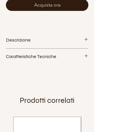
Acquista ora
Descrizione
Caratteristiche Tecniche
Misura (pollici):
20"x1,95"
Misura (ETRTO):
406-58
Pressione Massima:
4.6 bar (65 PSI)
Extra:
Peso:
890 g
Prodotti correlati