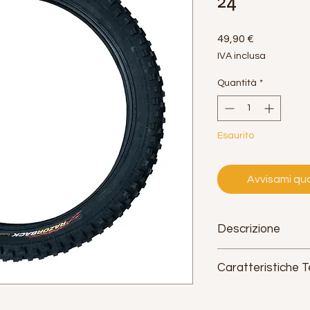
24
Prezzo
49,90 €
IVA inclusa
Quantità
*
Esaurito
Avvisami qua
Descrizione
Caratteristiche 
Misura (pollici):
24"x3
Misura (ETRTO):
507-