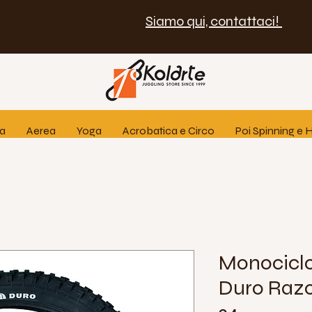
Siamo qui, contattaci!
ia
Aerea
Yoga
Acrobatica e Circo
Poi Spinning e
Monocicl
Duro Razo