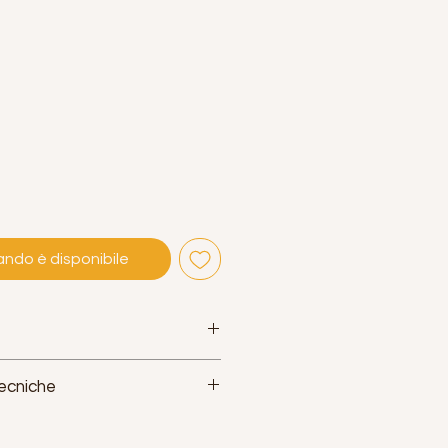
ndo è disponibile
Tecniche
"
75