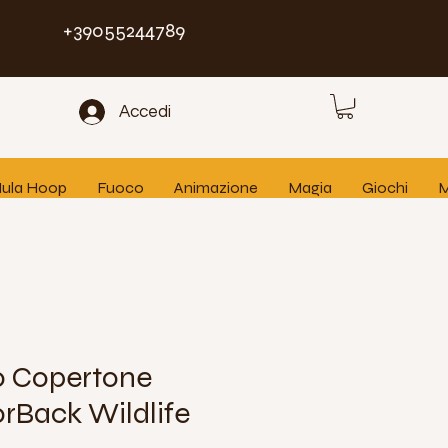
+39055244789
Accedi
 Hula Hoop
Fuoco
Animazione
Magia
Giochi
M
o Copertone
rBack Wildlife