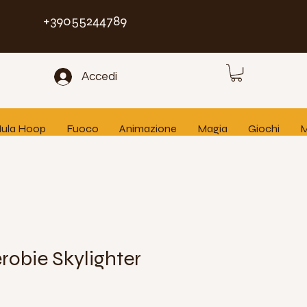
+39055244789
Accedi
 Hula Hoop
Fuoco
Animazione
Magia
Giochi
M
robie Skylighter