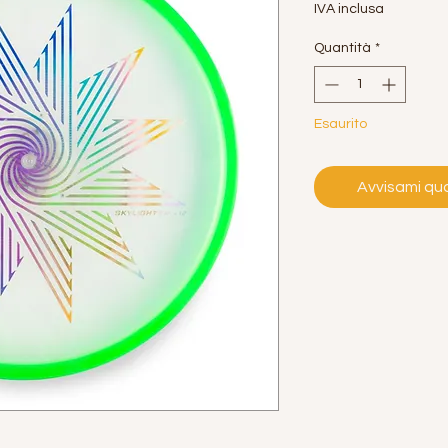
IVA inclusa
Quantità
*
Esaurito
Avvisami qua