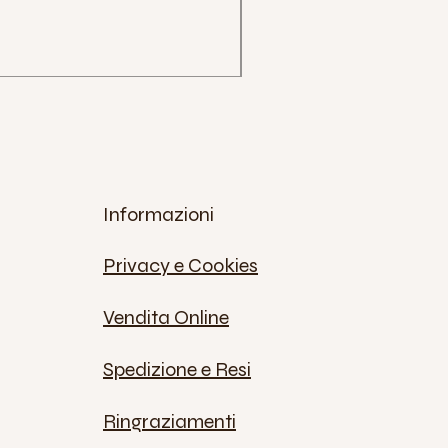
Prezzo
12,00 €
IVA inclusa
Informazioni
Privacy e Cookies
Vendita Online
Spedizione e Resi
Ringraziamenti