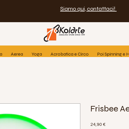
Siamo qui, contattaci!
ia
Aerea
Yoga
Acrobatica e Circo
Poi Spinning e
Frisbee Ae
Prezzo
24,90 €