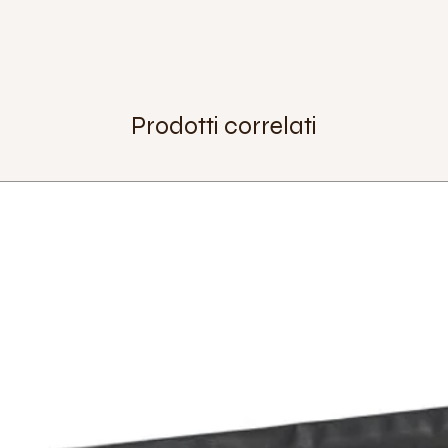
Extra:
Peso:
370 g (coppia)
Prodotti correlati