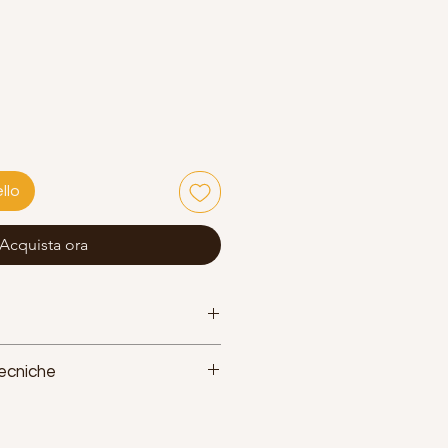
llo
Acquista ora
Tecniche
gio:
chiave 15 mm