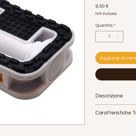
Prezzo
9,50 €
IVA inclusa
Quantità
*
Aggiungi al carre
Descrizione
Caratteristiche 
Materiale:
plastica
Strumento di Montag