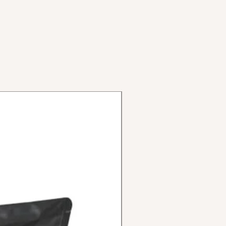
"
4,9 mm (misura sgancio sella)
,6 mm (misura tubo sella)
tti:
10 cm (da centro a centro
cravatte e bulloni)