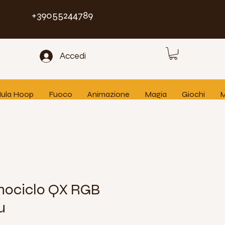
+39055244789
Accedi
 Hula Hoop
Fuoco
Animazione
Magia
Giochi
M
nociclo QX RGB
u