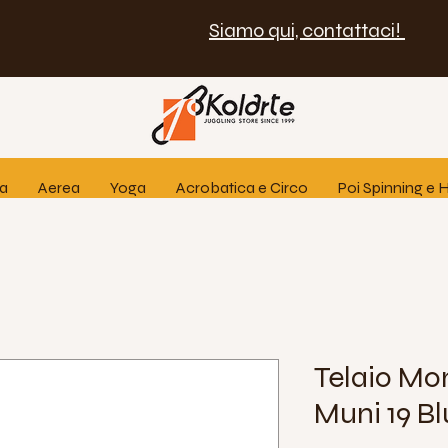
Siamo qui, contattaci!
ia
Aerea
Yoga
Acrobatica e Circo
Poi Spinning e
Telaio Mo
Muni 19 Bl