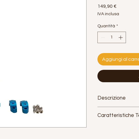
Prezzo
149,90 €
IVA inclusa
Quantità
*
Aggiungi al carre
Descrizione
Caratteristiche 
Misura:
19 pollici
Materiale:
alluminio