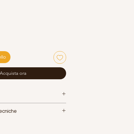
llo
Acquista ora
Tecniche
 6016 T6