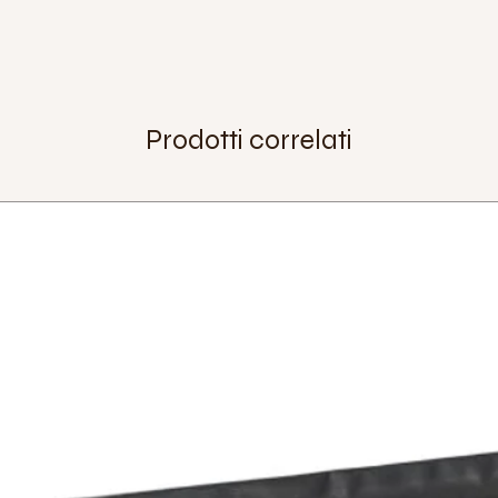
Copertone fino a:
2.5
Diametro esterno:
3
Diametro interno:
31
Distanza tra i cuscine
cuscinetto)
Extra:
Prodotti correlati
Peso:
522 g (incluso 