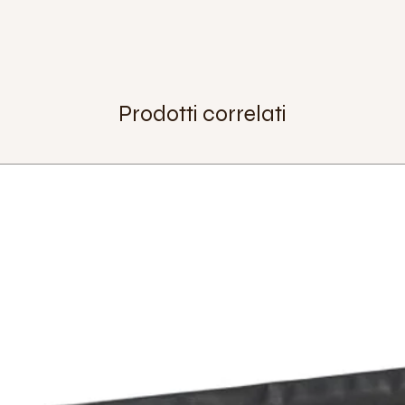
Copertone fino a:
3.0
Diametro esterno:
3
Diametro interno:
31
Distanza tra i cuscine
cuscinetto)
Extra:
predisposizion
Prodotti correlati
Peso:
646 g (incluso 