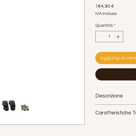
Prezzo
164,90 €
IVA inclusa
Quantità
*
Aggiungi al carre
Descrizione
Caratteristiche 
Misura:
29 pollici
Materiale:
alluminio