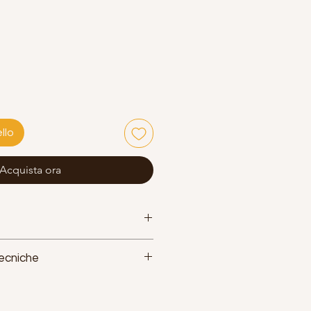
llo
Acquista ora
Tecniche
 6061 T6