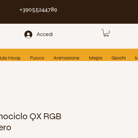
+39055244789
Accedi
 Hula Hoop
Fuoco
Animazione
Magia
Giochi
M
nociclo QX RGB
ero