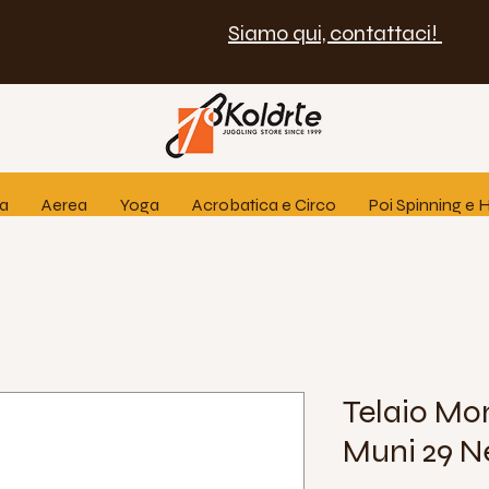
Siamo qui, contattaci!
ia
Aerea
Yoga
Acrobatica e Circo
Poi Spinning e
Telaio Mo
Muni 29 N