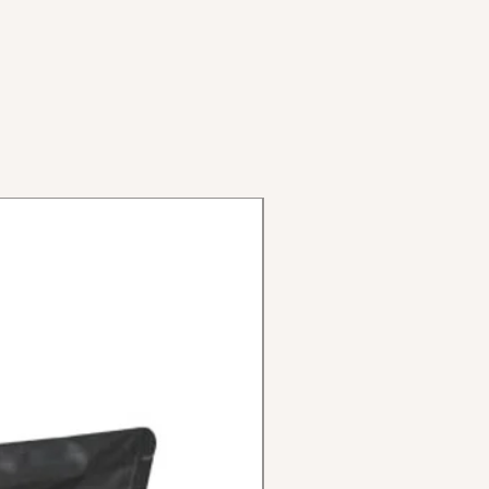
"
4,9 mm (misura sgancio sella)
,6 mm (misura tubo sella)
tti:
10 cm (da centro a centro
e freno a disco
cravatte e bulloni)