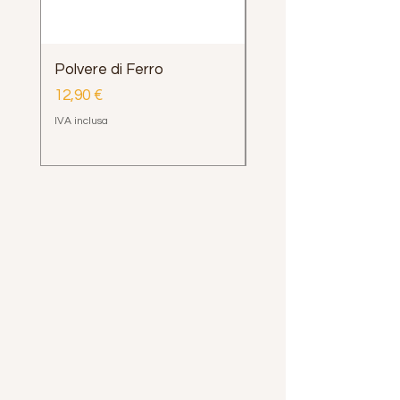
Polvere di Ferro
Impugnatura Clava
Henrys Loop e Delph
Prezzo
12,90 €
Prezzo
12,00 €
IVA inclusa
IVA inclusa