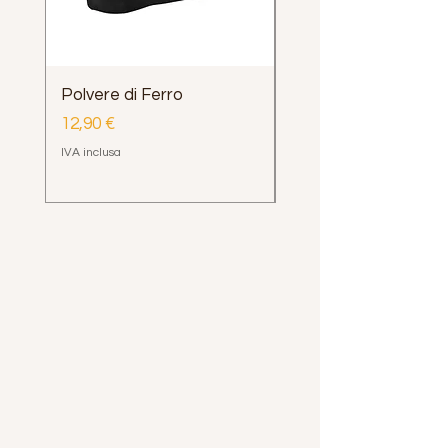
Polvere di Ferro
Impugnatura Clava
Henrys Loop e Delph
Prezzo
12,90 €
Prezzo
12,00 €
IVA inclusa
IVA inclusa