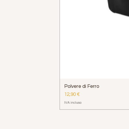
Polvere di Ferro
Prezzo
12,90 €
IVA inclusa