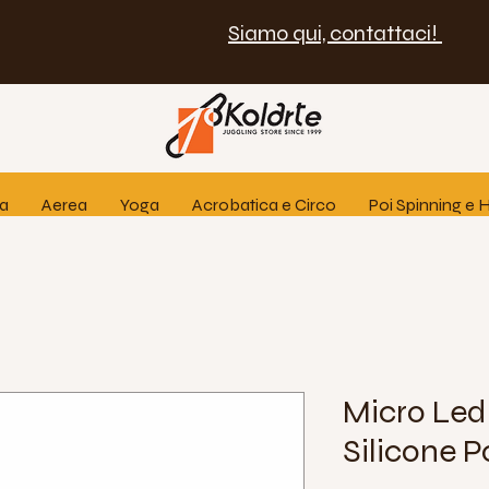
Siamo qui, contattaci!
ia
Aerea
Yoga
Acrobatica e Circo
Poi Spinning e
Micro Led
Silicone P