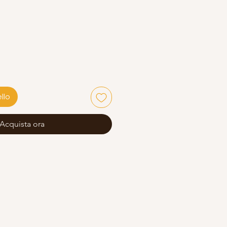
llo
Acquista ora