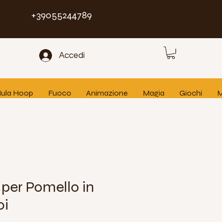
+39055244789
Accedi
 Hula Hoop
Fuoco
Animazione
Magia
Giochi
M
 per Pomello in
oi