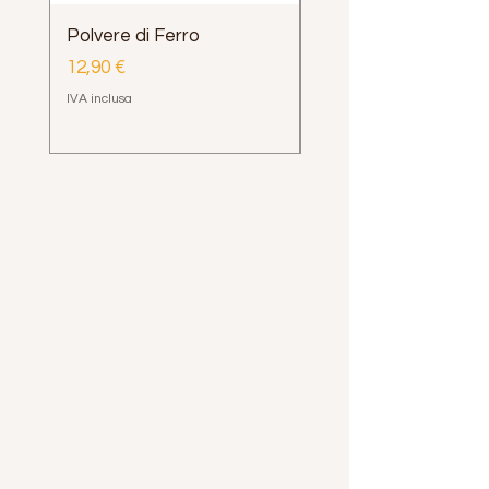
Polvere di Ferro
Impugnatura Clava
Henrys Loop e Delph
Prezzo
12,90 €
Prezzo
12,00 €
IVA inclusa
IVA inclusa