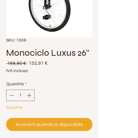
SKU: 1006
Monociclo Luxus 26''
Prezzo
Prezzo
 169,90 € 
152,91 €
regolare
scontato
IVA inclusa
Quantità
*
Esaurito
Avvisami quando è disponibile