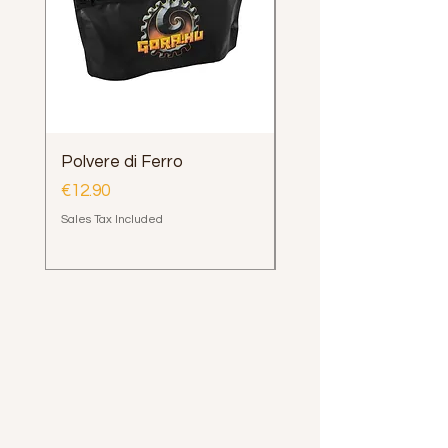
Polvere di Ferro
Impugnatura Clava
Henrys Loop e Delph
Price
€12.90
Price
€12.00
Sales Tax Included
Sales Tax Included