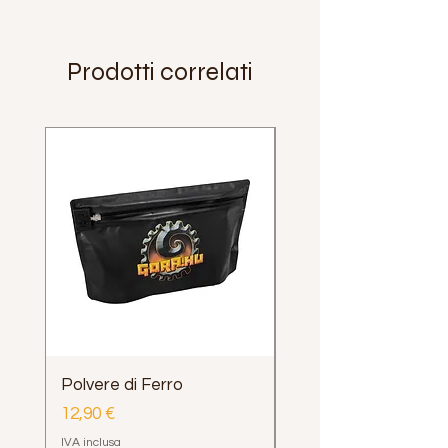
Prodotti correlati
Polvere di Ferro
Impugnatura Clava
Henrys Loop e Delph
Prezzo
12,90 €
Prezzo
12,00 €
IVA inclusa