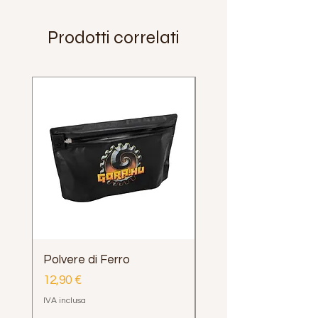
Prodotti correlati
Polvere di Ferro
Impugnatura Clava
Henrys Loop e Delph
Prezzo
12,90 €
Prezzo
12,00 €
IVA inclusa