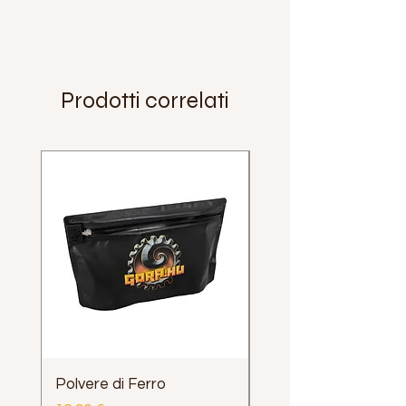
Prodotti correlati
Polvere di Ferro
Impugnatura Clava