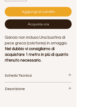
Aggiungi al carrello
Acquista ora
Gancio non incluso.Una bustina di
pece greca (colofonia) in omaggio.
Nel dubbio vi consigliamo di
acquistare 1 metro in più di quanto
ritenuto necessario.
Scheda Tecnica
Tessuto: poliestere. Made in Italy
Descrizione
Larghezza: 160 cm - 63 pollici
Densità approssimativa: 115 g / m2
Jokolarte produce un tessuto di alta
Elasticità: bassa (5%)
qualità per le discipline aeree,
Certificazioni: