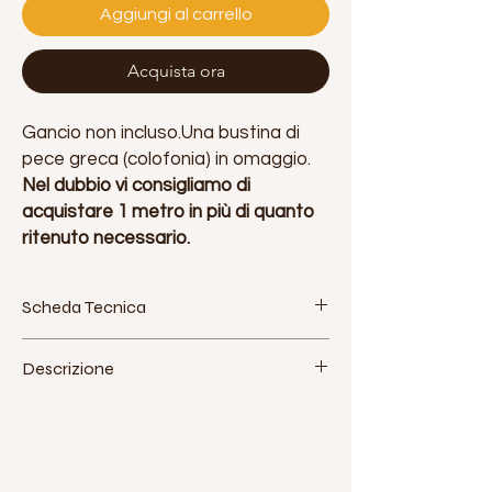
Aggiungi al carrello
Acquista ora
Gancio non incluso.Una bustina di
pece greca (colofonia) in omaggio.
Nel dubbio vi consigliamo di
acquistare 1 metro in più di quanto
ritenuto necessario.
Scheda Tecnica
Tessuto: poliestere. Made in Italy
Descrizione
Larghezza: 160 cm - 63 pollici
Densità approssimativa: 115 g / m2
Jokolarte produce un tessuto di alta
Elasticità: bassa (5%)
qualità per le discipline aeree,
Certificazioni:
estremamente resistente e fabbricato in
CMR: carico massimo di rottura / BLL
Italia. E' stato sviluppato seguendo le
breaking load limit 1300 daN (circa/approx.