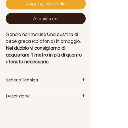
Aggiungi al carrello
Acquista ora
Gancio non incluso.Una bustina di
pece greca (colofonia) in omaggio.
Nel dubbio vi consigliamo di
acquistare 1 metro in più di quanto
ritenuto necessario.
Scheda Tecnica
Tessuto: poliestere. Made in Italy
Descrizione
Larghezza: 160 cm - 63 pollici
Densità approssimativa: 115 g / m2
Jokolarte produce un tessuto di alta
Elasticità: bassa (5%)
qualità per le discipline aeree,
Certificazioni:
estremamente resistente e fabbricato in
CMR: carico massimo di rottura / BLL
Italia. E' stato sviluppato seguendo le
breaking load limit 1300 daN (circa/approx.