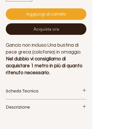
Aggiungi al carrello
Acquista ora
Gancio non incluso.Una bustina di
pece greca (colofonia) in omaggio.
Nel dubbio vi consigliamo di
acquistare 1 metro in più di quanto
ritenuto necessario.
Scheda Tecnica
Tessuto: poliestere. Made in Italy
Descrizione
Larghezza: 160 cm - 63 pollici
Densità approssimativa: 115 g / m2
Jokolarte produce un tessuto di alta
Elasticità: bassa (5%)
qualità per le discipline aeree,
Certificazioni: