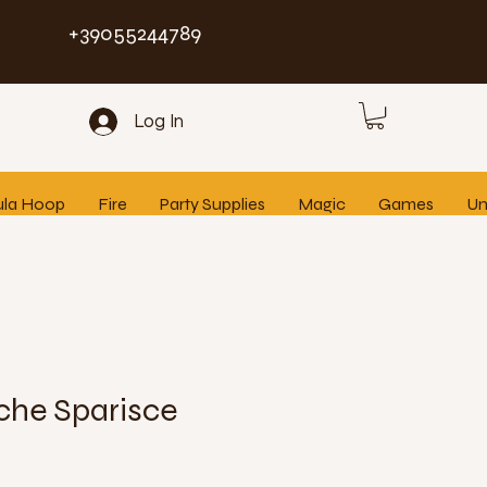
+39055244789
Log In
ula Hoop
Fire
Party Supplies
Magic
Games
Un
 che Sparisce