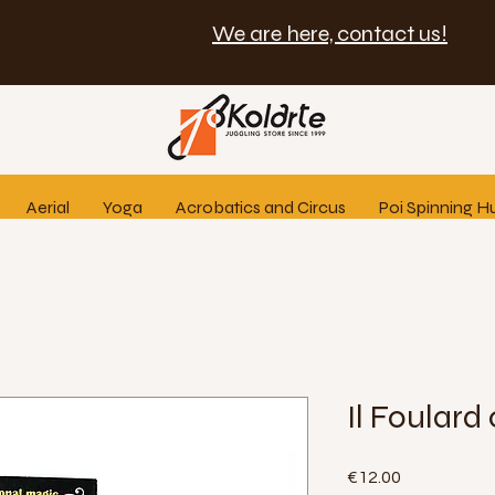
We are here, contact us!
Aerial
Yoga
Acrobatics and Circus
Poi Spinning H
Il Foulard
Price
€12.00