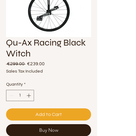
Qu-Ax Racing Black
Witch
Regular
Sale
 €299.00 
€239.00
Price
Price
Sales Tax Included
Quantity
*
Add to Cart
Buy Now