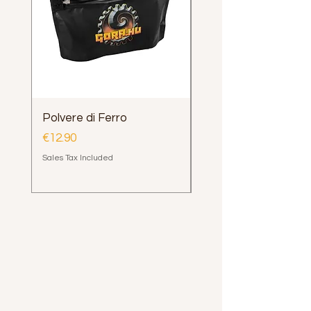
Extra:
Peso:
Polvere di Ferro
Impugnatura Clava
Henrys Loop e Delph
Price
€12.90
Price
€12.00
Sales Tax Included
Sales Tax Included